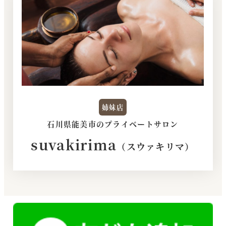
姉妹店
石川県能美市のプライベートサロン
suvakirima
（スウァキリマ）
さ
ら
に
詳
し