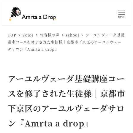
メ
イ
MENU
ン
コ
TOP
Voice
お客様の声
school
アーユルヴェーダ基礎
ン
講座コースを修了された生徒様｜京都市下京区のアーユルヴェー
ダサロン『Amrta a drop』
テ
ン
ツ
アーユルヴェーダ基礎講座コー
へ
移
スを修了された生徒様｜京都市
動
下京区のアーユルヴェーダサロ
ン『Amrta a drop』