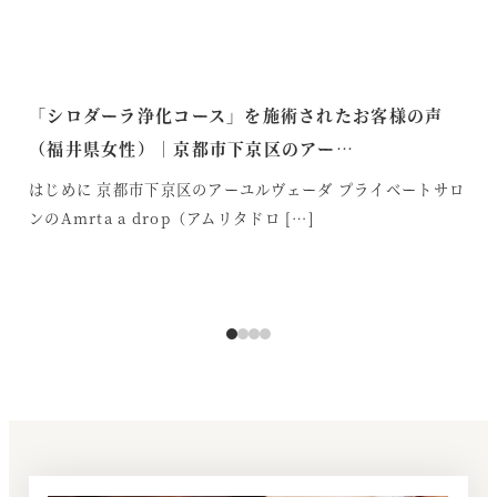
「シロダーラ浄化コース」を施術されたお客様の声
【
（福井県女性）｜京都市下京区のアー…
生
はじめに 京都市下京区のアーユルヴェーダ プライベートサロ
は
ンのAmrta a drop（アムリタドロ […]
ンの