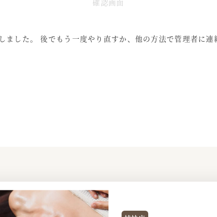
現
現
確認画面
在
在
表
表
しました。 後でもう一度やり直すか、他の方法で管理者に連
示
示
さ
さ
れ
れ
て
て
い
い
る
る
画
画
面
面
で
で
す。
す。