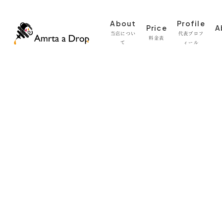
メ
About
Profile
イ
Price
A
当店につい
代表プロフ
料金表
ン
て
ィール
コ
ン
テ
ン
ツ
へ
移
動