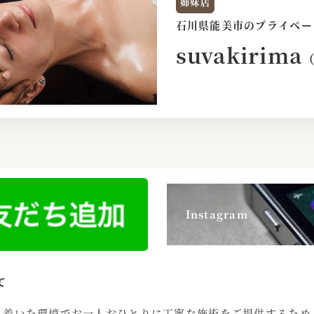
姉妹店
石川県能美市のプライベー
suvakirima
さ
ら
に
詳
し
く
Instagram
て
ち着いた環境でお一人おひとりに丁寧な施術をご提供するため