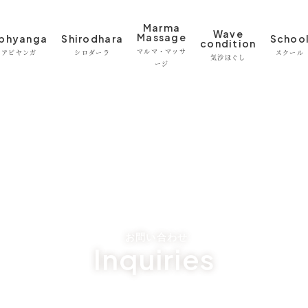
Marma
Wave
Massage
bhyanga
Shirodhara
Schoo
condition
マルマ・マッサ
アビヤンガ
シロダーラ
スクール
気沙ほぐし
ージ
Inquiries