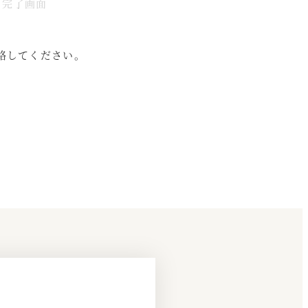
現
完了画面
在
表
絡してください。
示
さ
れ
て
い
る
画
面
で
す。