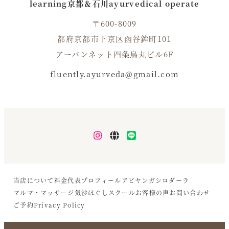
learning京都＆石川ayurvedical operate
〒600-8009
都府京都市下京区函谷鉾町101
アーバンネット四条烏丸ビル6F
fluently.ayurveda@gmail.com
Instagram
Blog
LINE
当店について
料金
代表プロフィール
アビヤンガ
シロダーラ
マルマ・マッサージ
気沙ほぐし
スクール
お客様の声
お問い合わせ
ご予約
Privacy Policy