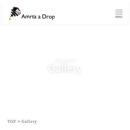
メ
イ
MENU
ン
コ
ン
テ
ン
Gallery
ツ
へ
移
動
TOP
Gallery